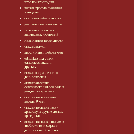
утро приятного дня
поэзия красота любимой
женщины
cтихи волшебной любви
рок-балет марина+алёша
ты помнишь как всё
начиналось, любимая?
муза марина песни любви
стихи разлуки
прости меня, любовь моя
odnoklassniki стихи
одноклассникам и
друзьям
стихи поздравление на
день рожденья
cтихи пожелание
счастливого нового года и
рождества христова
cтихи и песни на день
победы 9 мая
cтихи и песни на пасху
христову и другие святые
праздники
cтихи и песни женщинам и
любимой на 8 марта и
день всех влюбленных