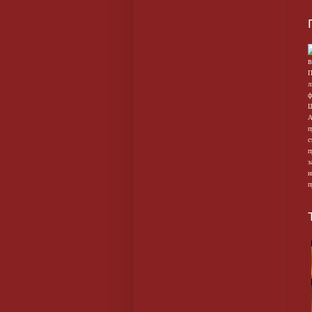
П
л
ф
Ш
А
п
с
п
з
и
п