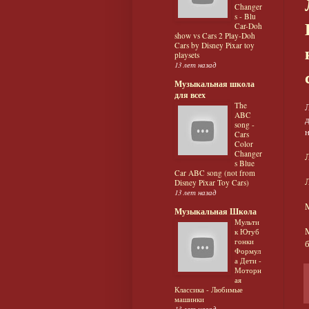
Changer
s - Blu
Car-Doh
show vs Cars 2 Play-Doh
Cars by Disney Pixar toy
playsets
13 лет назад
Музыкальная школа
для всех
The
ABC
song -
Cars
Color
Changer
Л
s Blue
Car ABC song (not from
Disney Pixar Toy Cars)
13 лет назад
Музыкальная Школа
Мульти
к Ютуб
гонки
Формул
а Дети -
Моторн
ая
Классика - Любимые
машинки
13 лет назад