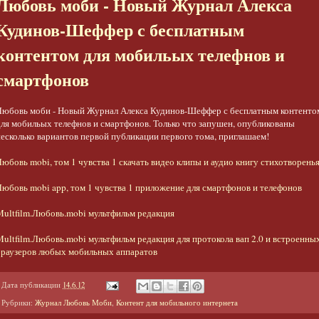
Любовь моби - Новый Журнал Алекса
Кудинов-Шеффер с бесплатным
контентом для мобильых телефнов и
смартфонов
Любовь моби - Новый Журнал Алекса Кудинов-Шеффер с бесплатным контенто
для мобильых телефнов и смартфонов. Только что запушен, опубликованы
несколько вариантов первой публикации первого тома, приглашаем!
юбовь mobi, том 1 чувства 1 скачать видео клипы и аудио книгу стихотворенья
Любовь mobi app, том 1 чувства 1 приложение для смартфонов и телефонов
Multfilm.Любовь.mobi мультфильм редакция
Multfilm.Любовь.mobi мультфильм редакция для протокола вап 2.0 и встроенны
браузеров любых мобильных аппаратов
Дата публикации
14.6.12
Рубрики:
Журнал Любовь Моби
,
Контент для мобильного интернета