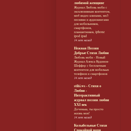
любимой женщине
Журнал Любовь моби с
эксклюзивным контентом,
мп4 видео клипами, мп3
песнями и аудиокнигами
для мобильников,
смартфонов,
планшетников, iphone
ipod ipad
14 лет назад
Нежная Поэзия
Добрые Стихи Любви
Любовь моби - Новый
Журнал Алекса Кудинов-
Шеффер с бесплатным
контентом для мобильых
телефнов и смартфонов
14 лет назад
stihi.ws - Стихи о
Любви -
Интерактивный
журнал поэзии любви
XXI век
Доченька, ты просто
жизнь моя!
14 лет назад
Колыбельные Стихи
Спокойной ночи