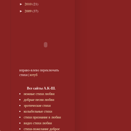
2010
(21)
►
2009
(37)
►
вправо-влево переключать
стихи |
ютуб
Все сайты А.К-Ш.
нежные стихи любви
добрые песни любви
эротические стихи
колыбельные стихи
стихи признание в любви
видео стихи любви
стихи-пожелание доброе
е