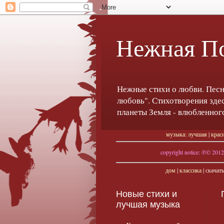
Нежная П
Нежные стихи о любви. Песн
любовь". Стихотворения здес
планеты Земля - влюбленно
музыка: лучшая
|
крас
copyright notice: ℗© 2012 
дом
|
классика
| скачат
Новые стихи и
лучшая музыка