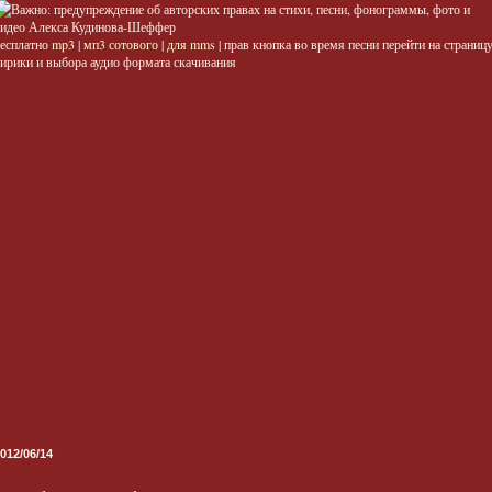
есплатно
mp3
|
мп3 сотового
|
для mms
| прав кнопка во время песни перейти на страниц
ирики и выбора аудио формата скачивания
012/06/14