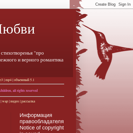
Любви
 стихотворенья "про
 нежного и верного романтика
p3
|
mp4
|
объемный 5.1
ildren, all rights reserved
|
wap
|
видео |
рассылка
Информация
правообладателя
Notice of copyright