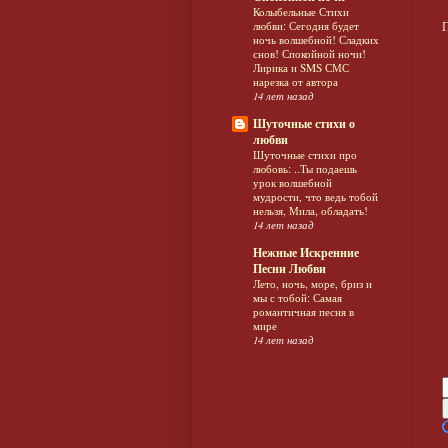
Колыбельные Стихи
П
любви: Сегодня будет
ночь волшебной! Сладких
снов! Спокойной ночи!
Лирика и SMS СМС
нарезка от автора
14 лет назад
Шуточные стихи о
любви
Шуточные стихи про
любовь: ..Ты подаешь
урок волшебной
мудрости, что ведь тобой
нельзя, Мила, обладать!
14 лет назад
Нежные Искренние
Песни Любви
Лето, ночь, море, бриз и
мы с тобой: Самая
романтичная песня в
мире
14 лет назад