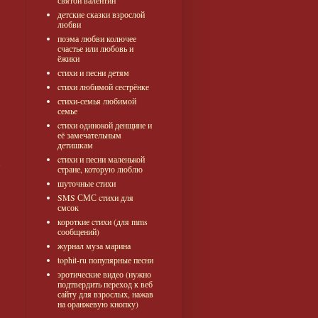
святой валентин
детские сказки взрослой
любви
поэма любви колючее
счастье или любовь и
ёжики
стихи и песни детям
cтихи любимой сестрёнке
стихи-семья любимой
семье
cтихи одинокой денщине и
её замечательным
детишкам
cтихи и песни маленькой
стране, которую люблю
шуточные стихи
SMS СМС cтихи для
смсок
короткие cтихи (для mms
сообщений)
журнал муза марина
tophit-ru популярные песни
эротические видео (нужно
подтвердить переход к веб
сайту для взрослых, нажав
на оранжевую кнопку)