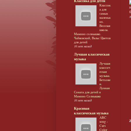
Классика для детей
Классик
а для
б
самых
л
маленьк
их.
Веселая
школа.
Мамино солнышко.
Чайковский, Вальс Цветов
для детей
10 лет назад
Лучшая классическая
музыка
Лучшая
классич
еская
музыка.
Бетхове
н.
Лунная
Соната для детей и
Мамино Солнышко
10 лет назад
Красивая
классическая музыка
ABC
2
song -
Cars
Color