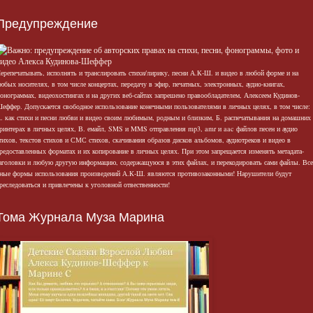
Предупреждение
ерепечатывать, исполнять и транслировать стихи/лирику, песни А.К-Ш. и видео в любой форме и на
юбых носителях, в том числе концертах, передачу в эфир, печатных, электронных, аудио-книгах,
онограммах, видеохостингах и на других веб-сайтах запрешено правообладателем, Алексеем Кудинов-
еффер. Допускается свободное использование конечными пользователями в личных целях, в том числе:
. как стихи и песни любви и видео своим любимым, родным и близким, Б. распечатывания на домашних
ринтерах в личных целях, В. емайл, SMS и MMS отправления mp3, amr и aac файлов песен и аудио
тихов, текстов стихов и СМС стихов, скачивания образов дисков альбомов, аудиотреков и видео в
редоставленных форматах и их копирование в личных целях. При этом запрещается изменять метадата-
аголовки и любую другую информацию, содержащуюся в этих файлах, и перекодировать сами файлы. Все
ные формы использования произведений А.К-Ш. являются противозаконными! Нарушители будут
реследоваться и привлечены к уголовной отвественности!
Тома Журнала Муза Марина