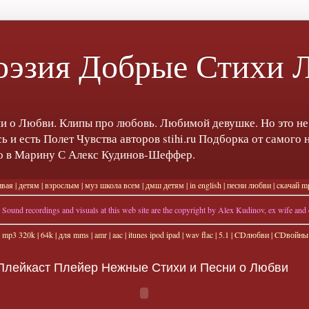
оэзия Добрые Стихи 
и о Любви. Клипы про любовь. Любимой девушке. Но это не
ь и есть Полет Чувства авторов stihi.ru Подборка от самого
го в Марину С Алекс Кудинов-Шеффер.
ивая
|
детям
|
взрослым
|
муз школа всем
|
дмш детям
|
in english
|
песни любви
|
cкачай m
Sound recordings and visuals at this web site are the copyright by Alex Kudinov, ex wife and ch
ь
mp3 320k
|
64k
|
для mms
|
amr
|
aac
|
itunes ipod ipad
|
wav
flac
|
5.1
|
CDлюбви
|
CDвойны
Плейкаст Плейер Нежные Стихи и Песни о Любви