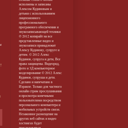
исполнены и записаны
Алексом Кудиновым и
детьми с использованием
лицензионного
профессионального
програмного обеспечения и
звукозаписывающей техники
℗ 2012 копирайт на все
представленные видео и
м
звукозаписи принадлежит
Алексу Кудинову, супруге и
детям. © 2012 Алекс
Кудинов, супруга и дети, Все
права защищены. Видеоряд,
!
фото и 3Д компьютерное
моделирование © 2012 Алекс
Кудинов, супруша и дети.
Сделано и напечатано в
Израиле. Только для частного
онлайн стрим прослушивания
х
и просмотра конечными
пользователями посредством
персонального компьютера и
мобильных устройств связи.
Незаконное размещение на
других веб сайтах и видео
хостингах будет
преследоваться