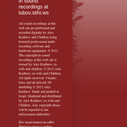
in sound
recordings at
у
lubov.stihi.ws
All sound recordings at this
web site are performed and
recorded digitally by Alex
Kudinov and Children using
licensed professional audio
recording software and
hardware equipment. ℗ 2012
The copyright in sound
recordings at this web site is
owned by Alex Kudinov, ex-
wife and children. © 2012 Alex
Kudinov, ex-wife and Children,
All rights reserved. Visuals,
fotos and all artwork 3D
modelling © 2012 Alex
Kudinov. Made and printed in
Israel. Marketed and distributed
by Alex Kudinov, ex-wife and
Children. Any copyright abuse
will be reported to law
enforcement authorities.
Все звукозаписи на сайте
Нежные стихи о любви