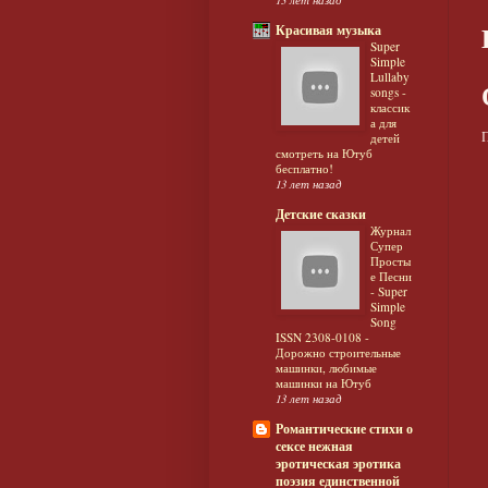
Красивая музыка
Super
Simple
Lullaby
songs -
классик
а для
П
детей
смотреть на Ютуб
бесплатно!
13 лет назад
Детские сказки
Журнал
Супер
Просты
е Песни
- Super
Simple
Song
ISSN 2308-0108 -
Дорожно строительные
машинки, любимые
машинки на Ютуб
13 лет назад
Романтические стихи о
сексе нежная
эротическая эротика
поэзия единственной